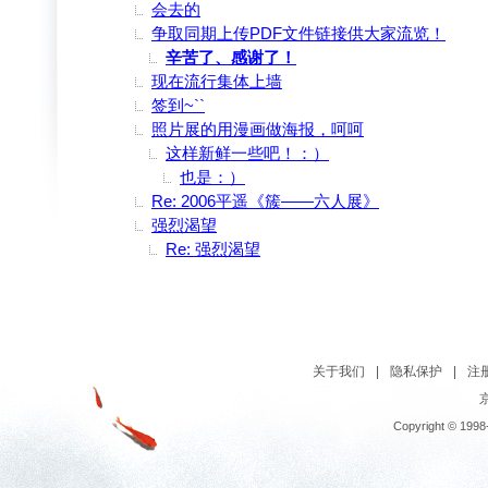
会去的
争取同期上传PDF文件链接供大家流览！
辛苦了、感谢了！
现在流行集体上墙
签到~``
照片展的用漫画做海报，呵呵
这样新鲜一些吧！：）
也是：）
Re: 2006平遥《簇——六人展》
强烈渴望
Re: 强烈渴望
关于我们
|
隐私保护
|
注
京
Copyright © 1998