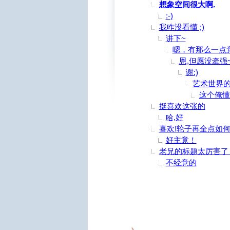
想象空间很大啊.
:-)
我咋没看懂 ;)
讲下~
嗯，有那么一点
恩,但愿没牵强
谢:)
艺术世界
这个俺懂 
挺喜欢这张的
哈,好
喜欢!轮子再全点如何
好主意！
老兄的标题太厉害了
不经意的