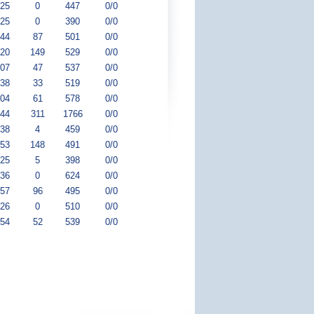
:25
0
447
0/0
:25
0
390
0/0
:44
87
501
0/0
:20
149
529
0/0
:07
47
537
0/0
:38
33
519
0/0
:04
61
578
0/0
:44
311
1766
0/0
:38
4
459
0/0
:53
148
491
0/0
:25
5
398
0/0
:36
0
624
0/0
:57
96
495
0/0
:26
0
510
0/0
:54
52
539
0/0