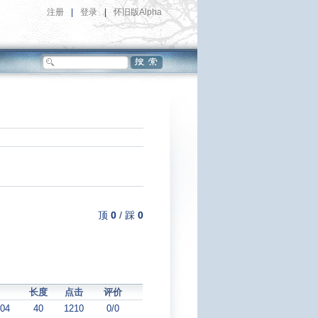
注册
|
登录
|
怀旧版Alpha
顶
0
/
踩
0
长度
点击
评价
:04
40
1210
0/0