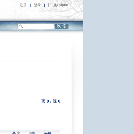
注册
|
登录
|
怀旧版Alpha
顶
0
/
踩
0
长度
点击
评价