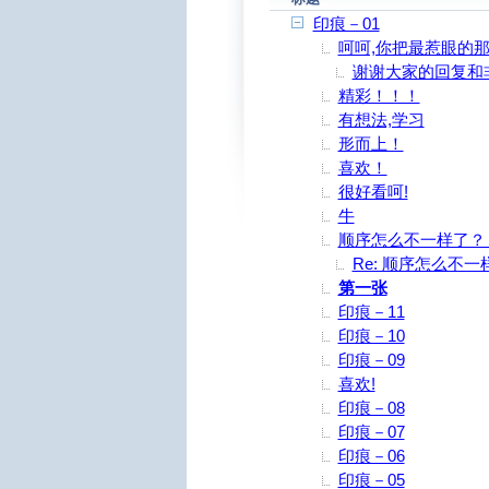
印痕－01
呵呵,你把最惹眼的
谢谢大家的回复和
精彩！！！
有想法,学习
形而上！
喜欢！
很好看呵!
牛
顺序怎么不一样了？
Re: 顺序怎么不
第一张
印痕－11
印痕－10
印痕－09
喜欢!
印痕－08
印痕－07
印痕－06
印痕－05