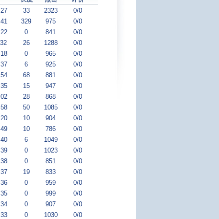
:27
33
2323
0/0
:41
329
975
0/0
:22
0
841
0/0
:32
26
1288
0/0
:18
0
965
0/0
:37
6
925
0/0
:54
68
881
0/0
:35
15
947
0/0
:02
28
868
0/0
:58
50
1085
0/0
:20
10
904
0/0
:49
10
786
0/0
:40
6
1049
0/0
:39
0
1023
0/0
:38
0
851
0/0
:37
19
833
0/0
:36
0
959
0/0
:35
0
999
0/0
:34
0
907
0/0
:33
0
1030
0/0