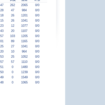
:47
262
2065
0/0
:28
47
984
0/0
:18
26
1201
0/0
:15
26
1041
0/0
:23
12
1077
0/0
:43
20
1107
0/0
:57
103
1205
0/0
:01
89
1165
0/0
:25
27
1041
0/0
:20
10
964
0/0
:53
25
1052
0/0
:57
57
1110
0/0
:51
0
1480
0/0
:50
0
1239
0/0
:49
0
1549
0/0
:48
0
1065
0/0