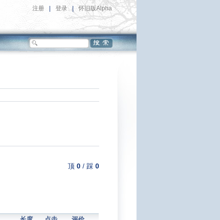
注册
|
登录
|
怀旧版Alpha
顶
0
/
踩
0
长度
点击
评价