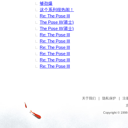
够劲爆
这个系列很热闹！
Re: The Pose III
The Pose III(莆士)
The Pose III(莆士)
Re: The Pose III
Re: The Pose III
Re: The Pose III
Re: The Pose III
Re: The Pose III
Re: The Pose III
关于我们
|
隐私保护
|
注
京
Copyright © 1998