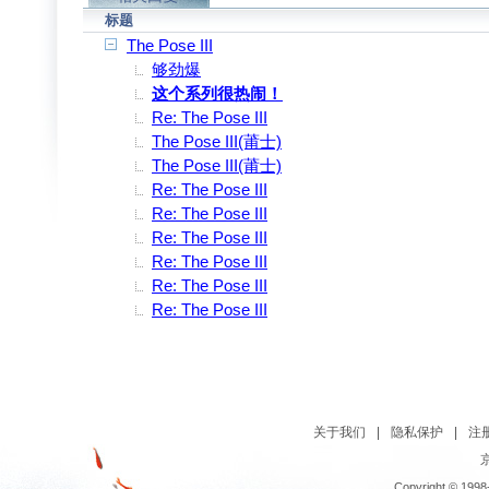
标题
The Pose III
够劲爆
这个系列很热闹！
Re: The Pose III
The Pose III(莆士)
The Pose III(莆士)
Re: The Pose III
Re: The Pose III
Re: The Pose III
Re: The Pose III
Re: The Pose III
Re: The Pose III
关于我们
|
隐私保护
|
注
京
Copyright © 1998