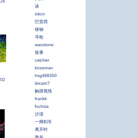
:26
谈
inkcn
巴雷西
移轴
寻枪
wanstone
筱黍
catcher
bozeman
hxg488350
:02
leicam7
触摸视线
frankk
fuchsia
沙漠
一脚刹车
离开时
旗叔