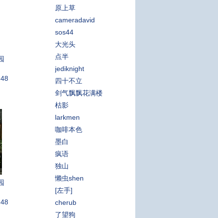
原上草
cameradavid
sos44
大光头
点半
园
jediknight
:48
四十不立
剑气飘飘花满楼
枯影
larkmen
咖啡本色
墨白
疯语
独山
懒虫shen
园
[左手]
:48
cherub
了望狗