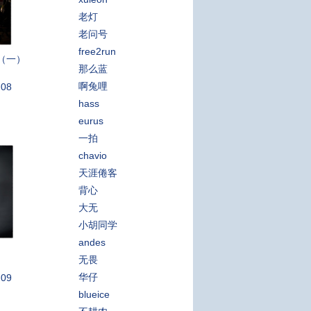
老灯
老问号
free2run
（一）
那么蓝
啊兔哩
:08
hass
eurus
一拍
chavio
天涯倦客
背心
大无
小胡同学
andes
无畏
华仔
:09
blueice