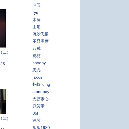
老五
ryu
木沉
山魈
流沙飞扬
不只零度
八戒
（二）
觅霓
snoopy
:26
思凡
jakkn
蚂蚁liding
stoneboy
无弦素心
疯笑堂
85l
（二）
沐芯
贝贝1980