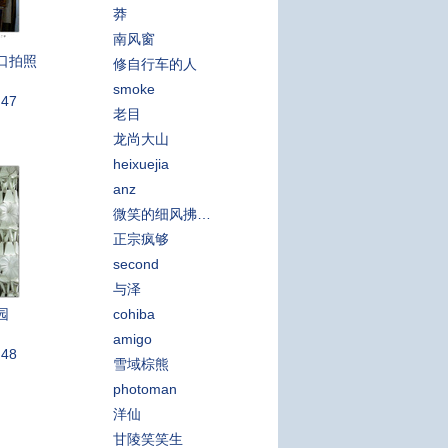
莽
南风窗
口拍照
修自行车的人
smoke
:47
老目
龙尚大山
heixuejia
anz
微笑的细风拂过脸庞
正宗疯够
second
与泽
园
cohiba
amigo
:48
雪域棕熊
photoman
洋仙
甘陵笑笑生