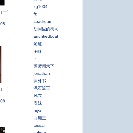
xg1004
（一）
fz
seadream
:08
胡同里的胡同
anuntiedboat
足迹
lens
lz
骑猪闯天下
jonathan
课外书
泥石流王
（一）
风衣
:08
表妹
hiya
白痴王
tessar
xuleon