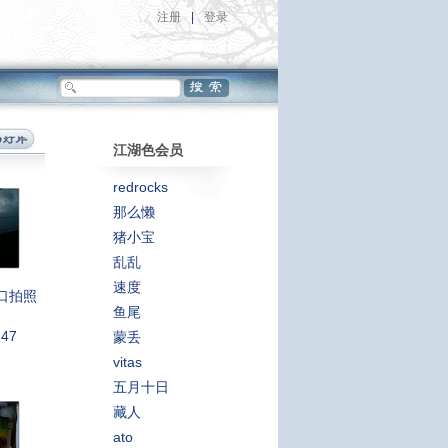
注册
|
登录
江湖色会员
redrocks
那么懒
猪小宝
乱乱
速度
口拍照
鱼尾
:47
蒙丢
vitas
五月十日
藏人
ato