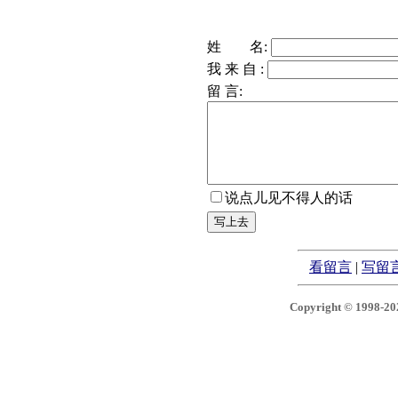
姓 名:
我 来 自 :
留 言:
说点儿见不得人的话
看留言
|
写留
Copyright © 1998-2