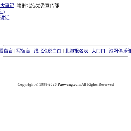
年大事记
-建翀北泡党委宣传部
 )
结讲话
看留言
|
写留言
|
跟北泡说白白
|
北泡报名表
|
大门口
|
泡网俱乐
Copyright © 1998-2026
Paowang.com
All Rights Reserved