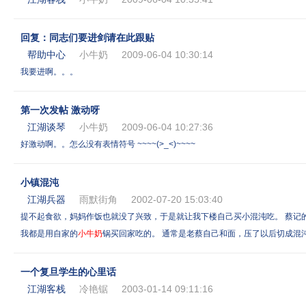
回复：同志们要进剑请在此跟贴
帮助中心
小牛奶
2009-06-04 10:30:14
我要进啊。。。
第一次发帖 激动呀
江湖谈琴
小牛奶
2009-06-04 10:27:36
好激动啊。。怎么没有表情符号 ~~~~(>_<)~~~~
小镇混沌
江湖兵器
雨默街角
2002-07-20 15:03:40
提不起食欲，妈妈作饭也就没了兴致，于是就让我下楼自己买小混沌吃。 蔡记
我都是用自家的
小牛奶
锅买回家吃的。 通常是老蔡自己和面，压了以后切成混
一个复旦学生的心里话
江湖客栈
冷艳锯
2003-01-14 09:11:16