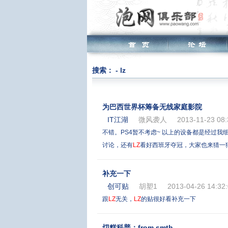
搜索： - lz
为巴西世界杯筹备无线家庭影院
IT江湖
微风袭人
2013-11-23 08:
不错。PS4暂不考虑~ 以上的设备都是经过
讨论，还有
LZ
看好西班牙夺冠，大家也来猜一
补充一下
创可贴
胡塑1
2013-04-26 14:32
跟
LZ
无关，
LZ
的贴很好看补充一下
切糕科普：from smth