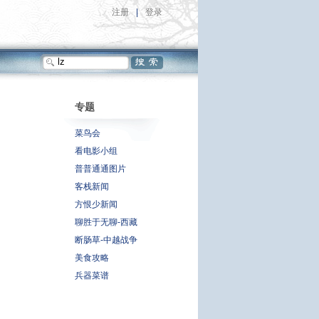
注册
|
登录
专题
菜鸟会
看电影小组
普普通通图片
客栈新闻
方恨少新闻
聊胜于无聊-西藏
断肠草-中越战争
美食攻略
兵器菜谱