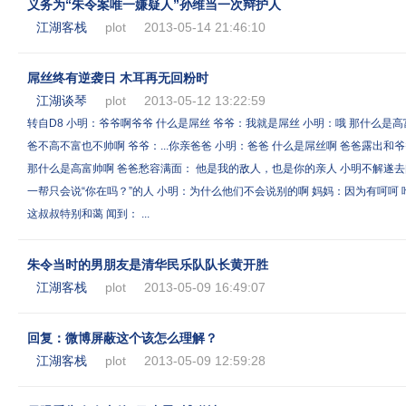
义务为“朱令案唯一嫌疑人”孙维当一次辩护人
江湖客栈
plot
2013-05-14 21:46:10
屌丝终有逆袭日 木耳再无回粉时
江湖谈琴
plot
2013-05-12 13:22:59
转自D8 小明：爷爷啊爷爷 什么是屌丝 爷爷：我就是屌丝 小明：哦 那什么是
爸不高不富也不帅啊 爷爷：...你亲爸爸 小明：爸爸 什么是屌丝啊 爸爸露出和
那什么是高富帅啊 爸爸愁容满面： 他是我的敌人，也是你的亲人 小明不解遂去问
一帮只会说“你在吗？”的人 小明：为什么他们不会说别的啊 妈妈：因为有呵呵 
这叔叔特别和蔼 闻到： ...
朱令当时的男朋友是清华民乐队队长黄开胜
江湖客栈
plot
2013-05-09 16:49:07
回复：微博屏蔽这个该怎么理解？
江湖客栈
plot
2013-05-09 12:59:28