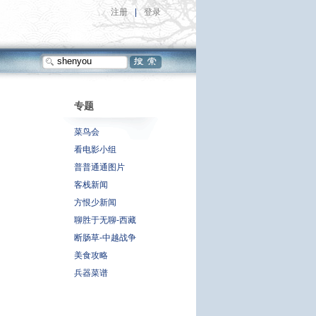
注册
|
登录
专题
菜鸟会
看电影小组
普普通通图片
客栈新闻
方恨少新闻
聊胜于无聊-西藏
断肠草-中越战争
美食攻略
兵器菜谱