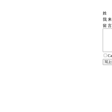
姓 
我 来
留 言
Ca