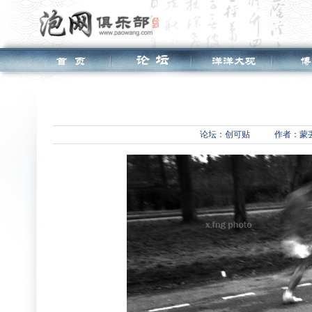
论坛：
创可贴
作者：蒙