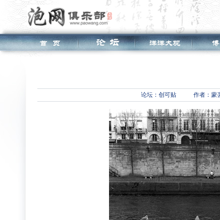
论坛：
创可贴
作者：蒙