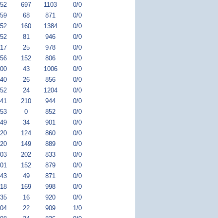
:52
697
1103
0/0
:59
68
871
0/0
:52
160
1384
0/0
:52
81
946
0/0
:17
25
978
0/0
:56
152
806
0/0
:00
43
1006
0/0
:40
26
856
0/0
:52
24
1204
0/0
:41
210
944
0/0
:53
0
852
0/0
:49
34
901
0/0
:20
124
860
0/0
:20
149
889
0/0
:03
202
833
0/0
:01
152
879
0/0
:43
49
871
0/0
:18
169
998
0/0
:35
16
920
0/0
:04
22
909
1/0