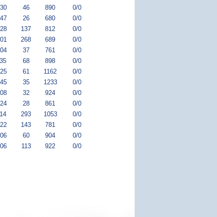
:30
46
890
0/0
:47
26
680
0/0
:28
137
812
0/0
:01
268
689
0/0
:04
37
761
0/0
:35
68
898
0/0
:25
61
1162
0/0
:45
35
1233
0/0
:08
32
924
0/0
:24
28
861
0/0
:14
293
1053
0/0
:22
143
781
0/0
:06
60
904
0/0
:06
113
922
0/0