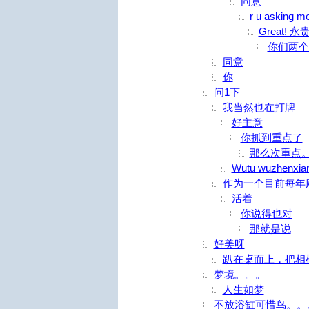
同意
r u asking m
Great! 
你们两个
同意
你
问1下
我当然也在打牌
好主意
你抓到重点了
那么次重点
Wutu wuzhenxia
作为一个目前每年
活着
你说得也对
那就是说
好美呀
趴在桌面上，把相
梦境。。。
人生如梦
不放浴缸可惜鸟。。