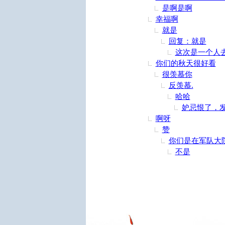
是啊是啊
幸福啊
就是
回复：就是
这次是一个人
你们的秋天很好看
很羡慕你
反羡慕.
哈哈
妒忌恨了，
啊呀
赞
你们是在军队大
不是