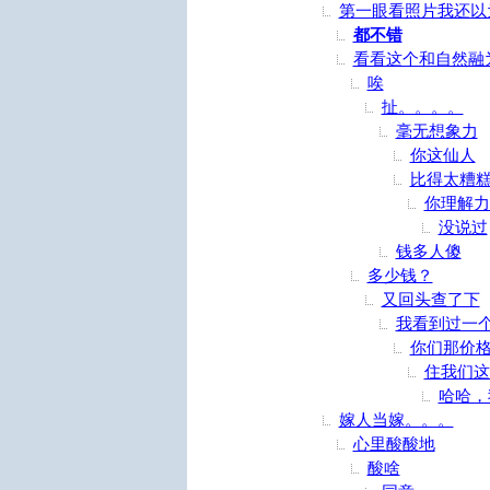
第一眼看照片我还以
都不错
看看这个和自然融
唉
扯。。。。
毫无想象力
你这仙人
比得太糟
你理解力
没说过
钱多人傻
多少钱？
又回头查了下
我看到过一
你们那价
住我们这
哈哈，
嫁人当嫁。。。
心里酸酸地
酸啥