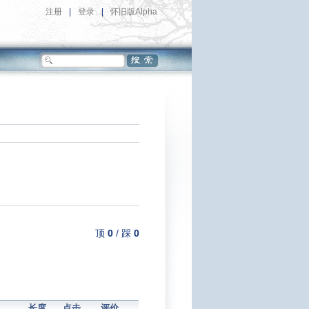
注册
|
登录
|
怀旧版Alpha
顶
0
/
踩
0
长度
点击
评价