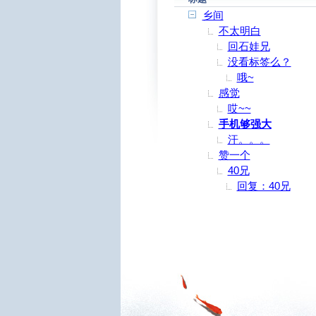
乡间
不太明白
回石娃兄
没看标签么？
哦~
感觉
哎~~
手机够强大
汗。。。
赞一个
40兄
回复：40兄