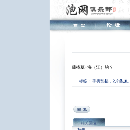
蒲棒草+海（江）钓？
标签：
手机乱掐，2片叠加
相关回复
标题