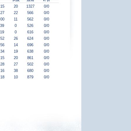
:15
20
1327
0/0
:27
22
566
0/0
:00
11
562
0/0
:39
0
526
0/0
:19
0
616
0/0
:52
26
624
0/0
:56
14
696
0/0
:34
19
638
0/0
:15
20
861
0/0
:28
27
502
0/0
:16
38
680
0/0
:18
10
879
0/0