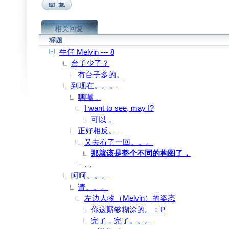
相关回复
标题
牛仔 Melvin --- 8
台子少了？
有台子多的。
到现在。。。
嘿嘿，
I want to see, may I?
可以，
正好相反。
又去看了一回。。。
那就该是整个不同的构图了，
可能在当时的光线下，镜头不可能捕捉到
呵呵。。。
请。。。
左边人物（Melvin）的姿态
你这厮够糊涂的。：P
完了，完了。。。