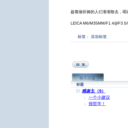
趁着做祈祷的人们渐渐散去，唱
LEICA M6/M35MM/F1.4@F3.5/
标签：
添加标签
相关回复
标题
感谢主（9）
一个小建议
很哲学！