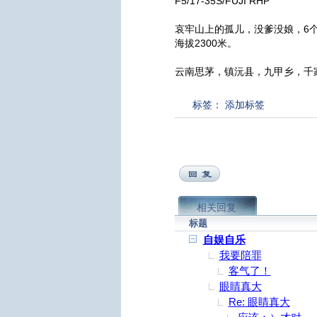
F5/17-35S/FUJI RHP
哀牢山上的孤儿，没爹没娘，6
海拔2300米。
云南思茅，镇沅县，九甲乡，千
标签：
添加标签
相关回复
标题
自娱自乐
我要陪罪
客气了！
眼睛真大
Re: 眼睛真大