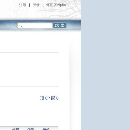
注册
|
登录
|
怀旧版Alpha
顶
0
/
踩
0
长度
点击
评价