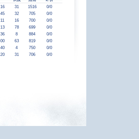
:16
31
1516
0/0
:45
32
705
0/0
:11
16
700
0/0
:13
78
699
0/0
:36
8
884
0/0
:00
63
819
0/0
:40
4
750
0/0
:20
31
706
0/0