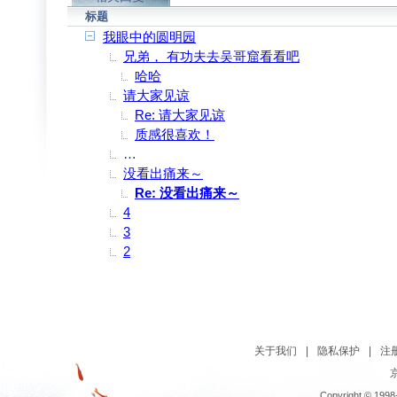
标题
我眼中的圆明园
兄弟， 有功夫去吴哥窟看看吧
哈哈
请大家见谅
Re: 请大家见谅
质感很喜欢！
踩到被毁拉的断壁残骸,就能想到我伟大的中华
没看出痛来～
Re: 没看出痛来～
4
3
2
关于我们
|
隐私保护
|
注
京
Copyright © 1998