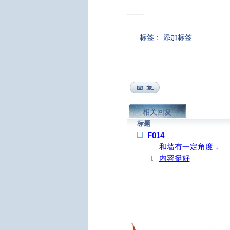
-------
标签：
添加标签
相关回复
标题
F014
和墙有一定角度，
内容挺好