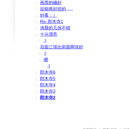
画质的确好
应能再好些的,,,,,,
好看：）
Re: 郎木寺1
清晨的几张不错
十分漂亮
:)
后面三张比前面两张好
:)
嗯
:)
郎木寺6
郎木寺5
郎木寺4
郎木寺3
郎木寺2