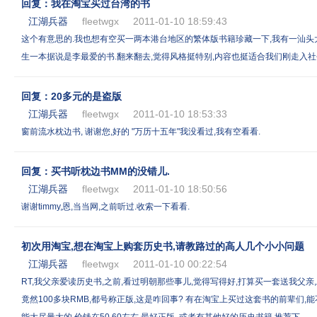
回复：我在淘宝买过台湾的书
江湖兵器
fleetwgx
2011-01-10 18:59:43
这个有意思的.我也想有空买一两本港台地区的繁体版书籍珍藏一下,我有一汕头
生一本据说是李最爱的书.翻来翻去,觉得风格挺特别,内容也挺适合我们刚走入社
回复：20多元的是盗版
江湖兵器
fleetwgx
2011-01-10 18:53:33
窗前流水枕边书, 谢谢您,好的 "万历十五年"我没看过,我有空看看.
回复：买书听枕边书MM的没错儿.
江湖兵器
fleetwgx
2011-01-10 18:50:56
谢谢timmy,恩,当当网,之前听过.收索一下看看.
初次用淘宝,想在淘宝上购套历史书,请教路过的高人几个小小问题
江湖兵器
fleetwgx
2011-01-10 00:22:54
RT,我父亲爱读历史书,之前,看过明朝那些事儿,觉得写得好,打算买一套送我父亲
竟然100多块RMB,都号称正版,这是咋回事? 有在淘宝上买过这套书的前辈们,能