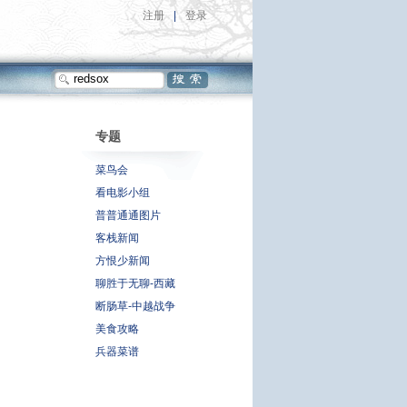
注册
|
登录
专题
菜鸟会
看电影小组
普普通通图片
客栈新闻
方恨少新闻
聊胜于无聊-西藏
断肠草-中越战争
美食攻略
兵器菜谱