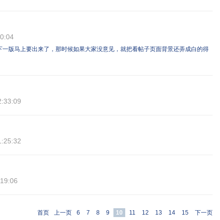
0:04
下一版马上要出来了，那时候如果大家没意见，就把看帖子页面背景还弄成白的得
2:33:09
1:25:32
:19:06
首页
上一页
6
7
8
9
10
11
12
13
14
15
下一页