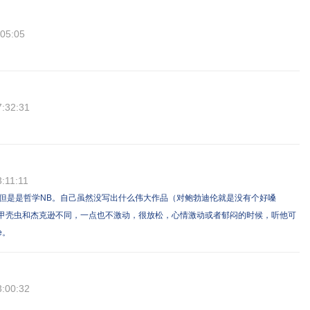
:05:05
7:32:31
:11:11
但是是哲学NB。自己虽然没写出什么伟大作品（对鲍勃迪伦就是没有个好嗓
听甲壳虫和杰克逊不同，一点也不激动，很放松，心情激动或者郁闷的时候，听他可
e。
3:00:32