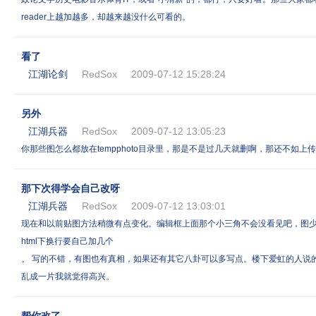
reader上越加越多，却越来越没什么可看的。
看了
江湖论剑
RedSox
2009-07-12 15:28:24
另外
江湖兵器
RedSox
2009-07-12 13:05:23
你那些图怎么都放在tempphoto目录里，那是不是过几天就删啊，那还不如上
那下次得学会自己改呀
江湖兵器
RedSox
2009-07-12 13:03:01
现在和以前贴图方法稍微有点变化。编辑框上面那个小三角不会没看见吧，图少可
html下换行要自己加几个
。 写的不错，有图也有真相，如果还有其它八卦可以多写点。楼下爱虹的人说
乱成一片我就觉得高兴。