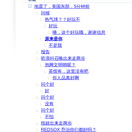
地震了，美国东部，5分钟前
问候
热气球？？好玩不
好玩
咦，这个好玩哦，谢谢信息
原来是你
不是我
报告
听浪叫召唤出来走两步
泡网文明哨呢？
茶馆有，这里没有吧
你人品真好啊
问个好
好
问个好
没有
问个好
不怕
纸娃出来走两步
REDSOX 乔治你们都好吗？