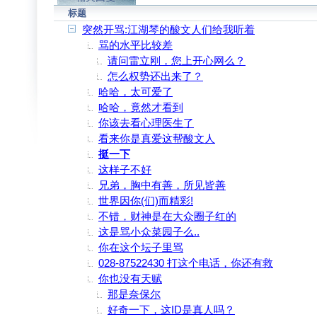
标题
突然开骂:江湖琴的酸文人们给我听着
骂的水平比较差
请问雷立刚，您上开心网么？
怎么权势还出来了？
哈哈，太可爱了
哈哈，竟然才看到
你该去看心理医生了
看来你是真爱这帮酸文人
挺一下
这样子不好
兄弟，胸中有善，所见皆善
世界因你(们)而精彩!
不错，财神是在大众圈子红的
这是骂小众菜园子么..
你在这个坛子里骂
028-87522430 打这个电话，你还有救
你也没有天赋
那是奈保尔
好奇一下，这ID是真人吗？