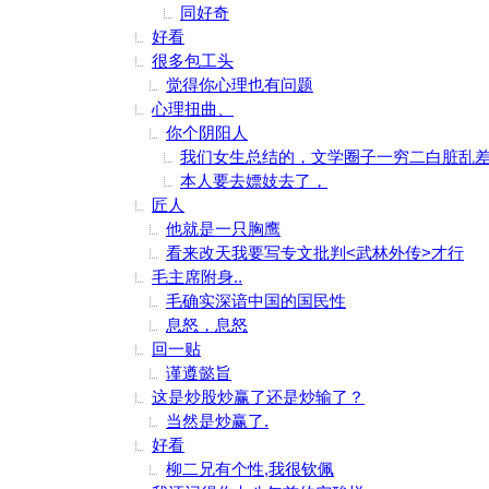
同好奇
好看
很多包工头
觉得你心理也有问题
心理扭曲、
你个阴阳人
我们女生总结的，文学圈子一穷二白脏乱
本人要去嫖妓去了，
匠人
他就是一只胸鹰
看来改天我要写专文批判<武林外传>才行
毛主席附身..
毛确实深谙中国的国民性
息怒，息怒
回一贴
谨遵懿旨
这是炒股炒赢了还是炒输了？
当然是炒赢了.
好看
柳二兄有个性,我很钦佩