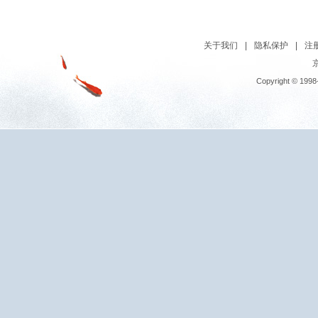
关于我们
|
隐私保护
|
注
京
Copyright © 1998