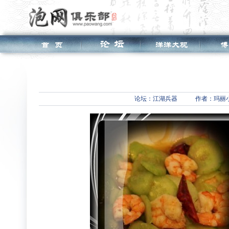
论坛：
江湖兵器
作者：玛丽