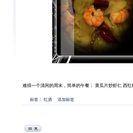
难得一个清闲的周末，简单的午餐： 黄瓜片炒虾仁 西红
标签：
红酒
添加标签