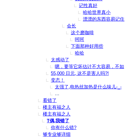
记性真好
哈哈世界真小
漂漂的东西容易记住
会长
这个磨咖啡
呵呵
下面那种好用些
哈哈
太感动了
嗯，要等它坏估计不大容易，不如
55,000 日元, 这不是害人吗?!
变态！
太强了,电热丝加热是什么味儿-_-
大木桶如果是放在大铁锅里蒸的那种，小
看错了
楼主有福之人
楼主有福之人
T偶,我错了
你有什么错?
够专业够详细