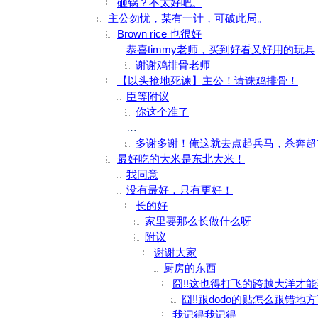
砸锅？不太好吧。
主公勿忧，某有一计，可破此局。
Brown rice 也很好
恭喜timmy老师，买到好看又好用的玩具
谢谢鸡排骨老师
【以头抢地死谏】主公！请诛鸡排骨！
臣等附议
你这个准了
猪大将军少安毋躁，某另有一计可解猪将
多谢多谢！俺这就去点起兵马，杀奔超
最好吃的大米是东北大米！
我同意
没有最好，只有更好！
长的好
家里要那么长做什么呀
附议
谢谢大家
厨房的东西
囧!!这也得打飞的跨越大洋才
囧!!跟dodo的贴怎么跟错地
我记得我记得