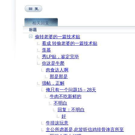
相关回复
标题
偷转老婆的一篇技术贴
看成 转偷老婆的一篇技术贴
羡慕
秀LP贴，鉴定完毕
你这是牛爬
肉食达人啊
那是那是
强帖，正解
俺只有一个问题15－28天
牛肉不吃新鲜的
不明白
回复：不明白
好
牛排这玩意
主公所虑甚是,此皆听信鸡排骨谗言所至