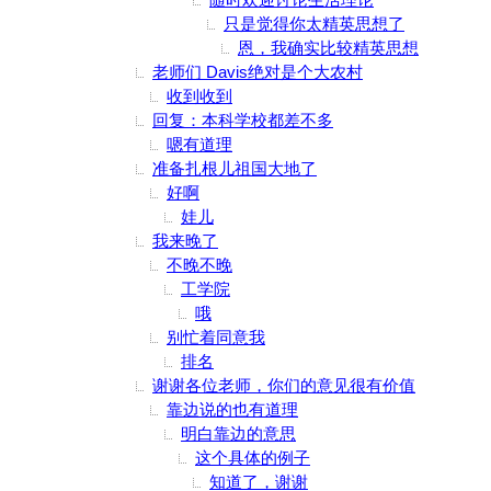
只是觉得你太精英思想了
恩，我确实比较精英思想
老师们 Davis绝对是个大农村
收到收到
回复：本科学校都差不多
嗯有道理
准备扎根儿祖国大地了
好啊
娃儿
我来晚了
不晚不晚
工学院
哦
别忙着同意我
排名
谢谢各位老师，你们的意见很有价值
靠边说的也有道理
明白靠边的意思
这个具体的例子
知道了，谢谢