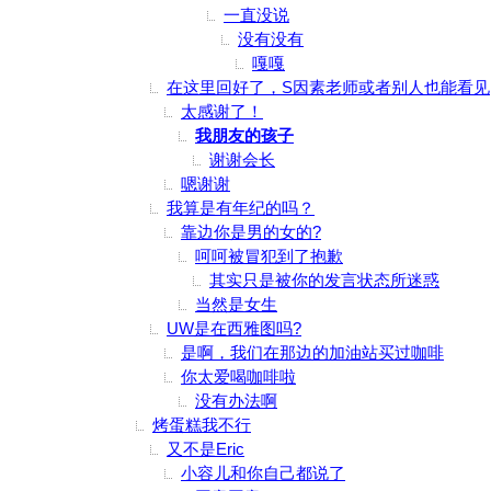
一直没说
没有没有
嘎嘎
在这里回好了，S因素老师或者别人也能看见
太感谢了！
我朋友的孩子
谢谢会长
嗯谢谢
我算是有年纪的吗？
靠边你是男的女的?
呵呵被冒犯到了抱歉
其实只是被你的发言状态所迷惑
当然是女生
UW是在西雅图吗?
是啊，我们在那边的加油站买过咖啡
你太爱喝咖啡啦
没有办法啊
烤蛋糕我不行
又不是Eric
小容儿和你自己都说了