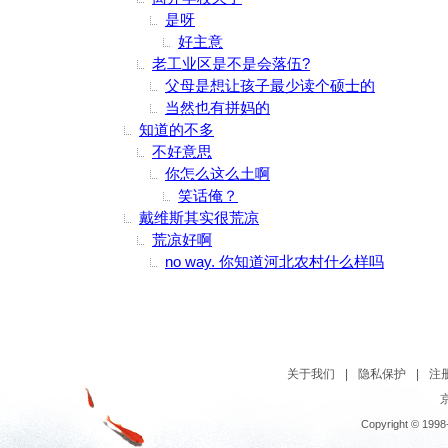
是呀
好主意
老工业区是不是会落伍?
父母是想让孩子最少读个硕士的
当然也有拼妈的
知道的不多
不好意思
你怎么这么土啊
笑话俺？
戴维斯其实很荒凉
荒凉好啊
no way. 你知道河北农村什么样吗
关于我们
|
隐私保护
|
注
京
Copyright © 1998