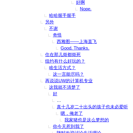
好啊
Nope.
哈哈握手握手
另外
不谢
奇怪
西雅图——上海直飞
Good. Thanks.
住在那儿烦都烦死
纽约有什么好玩的？
啥生活方式？
这一言能尽吗？
再说说UW的计算机专业
这我就不清楚了
好
如果时间能倒流我就给自己去留学，我
真十几岁二十出头的孩子也未必爱听
嗯，俺老了
我家猪也是这么梦想的
你今天惹到我了
随时欢迎讨论生活理论