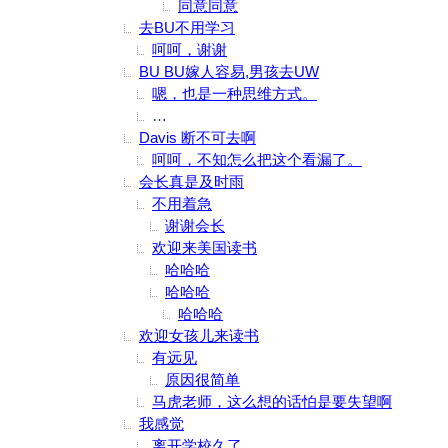
同意同意
去BU不用学习
呵呵，谢谢
BU BU嫁人容易,男孩去UW
嗯，也是一种思维方式。
简单，UW是公立学校学费远低于BU，所以
Davis 断不可去啊
呵呵，不知怎么把这个看漏了。
会长真是及时雨
不用着急
谢谢会长
欢迎来美国读书
哈哈哈
哈哈哈
哈哈哈
欢迎女孩儿来读书
有远见
原因很简单
马虎老师，这么想的话怕是要失望啊
我感觉
离开学校久了