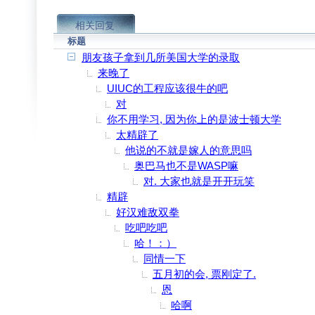
相关回复
标题
朋友孩子拿到几所美国大学的录取
来晚了
UIUC的工程应该很牛的吧
对
你不用学习, 因为你上的是波士顿大学
太精辟了
他说的不就是嫁人的意思吗
奥巴马也不是WASP嘛
对. 大家也就是开开玩笑
精辟
好汉难敌双拳
吃吧吃吧
哈！：）
同情一下
五月初的会, 票刚定了.
恩
哈啊