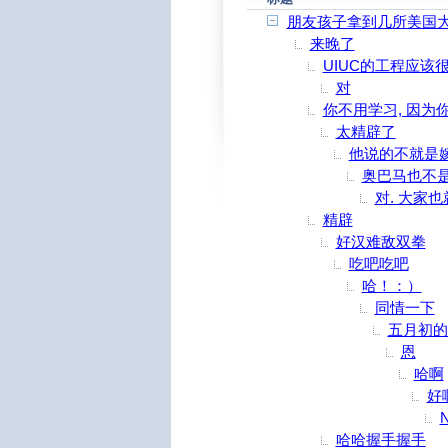
朋友孩子拿到几所美国
来晚了
UIUC的工程应该
对
你不用学习, 因为
太精辟了
他说的不就是
奥巴马也不是
对. 大家
精辟
好汉难敌双拳
吃吧吃吧
哈！：）
同情一下
五月初的
恩
哈啊
好
N
哈哈握手握手