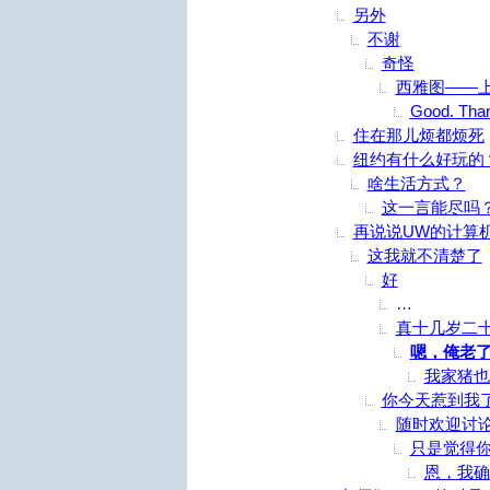
另外
不谢
奇怪
西雅图——
Good. Tha
住在那儿烦都烦死
纽约有什么好玩的
啥生活方式？
这一言能尽吗
再说说UW的计算
这我就不清楚了
好
如果时间能
真十几岁二
嗯，俺老
我家猪也
你今天惹到我
随时欢迎讨
只是觉得
恩，我确