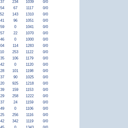
:37
234
1039
0/0
:54
67
1117
0/0
:52
143
1310
0/0
:41
96
1051
0/0
:59
0
1041
0/0
:57
22
1070
0/0
:46
0
1000
0/0
:04
114
1283
0/0
:10
253
1122
0/0
:35
106
1179
0/0
:42
0
1120
0/0
:28
101
1198
0/0
:37
90
1025
0/0
:20
925
1218
0/0
:39
159
1153
0/0
:29
258
1222
0/0
:37
24
1159
0/0
:49
0
1106
0/0
:25
256
1116
0/0
:42
342
1119
0/0
:45
0
1343
0/0