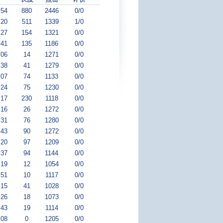
:54
880
2446
0/0
:20
511
1339
1/0
:27
154
1321
0/0
:41
135
1186
0/0
:06
14
1271
0/0
:38
41
1279
0/0
:07
74
1133
0/0
:24
75
1230
0/0
:17
230
1118
0/0
:16
26
1272
0/0
:31
76
1280
0/0
:43
90
1272
0/0
:20
97
1209
0/0
:37
94
1144
0/0
:19
12
1054
0/0
:51
10
1117
0/0
:15
41
1028
0/0
:26
18
1073
0/0
:43
19
1114
0/0
:08
0
1205
0/0