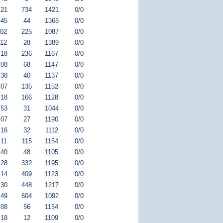
:21
734
1421
0/0
:45
44
1368
0/0
:02
225
1087
0/0
:12
28
1389
0/0
:18
236
1167
0/0
:08
68
1147
0/0
:38
40
1137
0/0
:07
135
1152
0/0
:18
166
1128
0/0
:53
31
1044
0/0
:07
27
1190
0/0
:16
32
1112
0/0
:11
115
1154
0/0
:40
48
1105
0/0
:28
332
1195
0/0
:14
409
1123
0/0
:30
448
1217
0/0
:49
604
1092
0/0
:08
56
1154
0/0
:18
12
1109
0/0