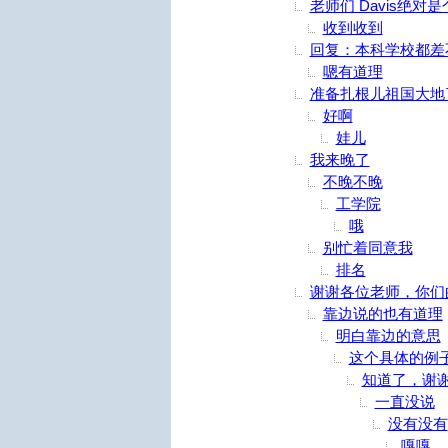
老师们 Davis绝对
收到收到
回复：本科学校都差
嗯有道理
准备扎根儿祖国大地
好啊
娃儿
我来晚了
不晚不晚
工学院
哦
别忙着同意我
排名
谢谢各位老师，你们
靠边说的也有道理
明白靠边的意思
这个具体的例
知道了，谢
一直没说
没有没有
嘎嘎