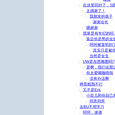
在这里回好了，S
太感谢了！
我朋友的孩子
谢谢会长
嗯谢谢
我算是有年纪的吗
靠边你是男的女
呵呵被冒犯到
其实只是被
当然是女生
UW是在西雅图吗?
是啊，我们在那
你太爱喝咖啡啦
没有办法啊
烤蛋糕我不行
又不是Eric
小容儿和你自己
同意同意
去BU不用学习
呵呵，谢谢