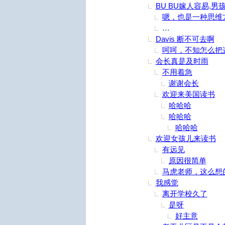
BU BU嫁人容易,男
嗯，也是一种思维
简单，UW是公立
Davis 断不可去啊
呵呵，不知怎么把
会长真是及时雨
不用着急
谢谢会长
欢迎来美国读书
哈哈哈
哈哈哈
哈哈哈
欢迎女孩儿来读书
有远见
原因很简单
马虎老师，这么想
我感觉
离开学校久了
是呀
好主意