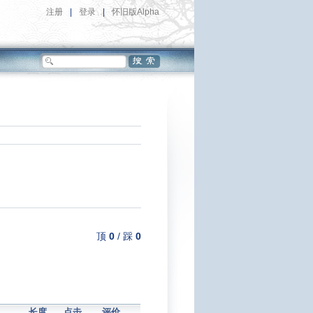
注册
|
登录
|
怀旧版Alpha
顶
0
/
踩
0
长度
点击
评价