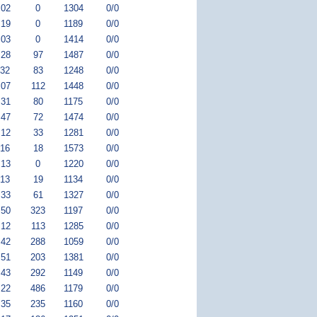
:02
0
1304
0/0
:19
0
1189
0/0
:03
0
1414
0/0
:28
97
1487
0/0
:32
83
1248
0/0
:07
112
1448
0/0
:31
80
1175
0/0
:47
72
1474
0/0
:12
33
1281
0/0
:16
18
1573
0/0
:13
0
1220
0/0
:13
19
1134
0/0
:33
61
1327
0/0
:50
323
1197
0/0
:12
113
1285
0/0
:42
288
1059
0/0
:51
203
1381
0/0
:43
292
1149
0/0
:22
486
1179
0/0
:35
235
1160
0/0