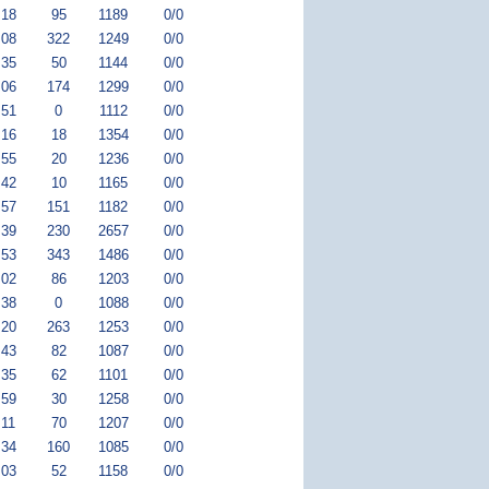
:18
95
1189
0/0
:08
322
1249
0/0
:35
50
1144
0/0
:06
174
1299
0/0
:51
0
1112
0/0
:16
18
1354
0/0
:55
20
1236
0/0
:42
10
1165
0/0
:57
151
1182
0/0
:39
230
2657
0/0
:53
343
1486
0/0
:02
86
1203
0/0
:38
0
1088
0/0
:20
263
1253
0/0
:43
82
1087
0/0
:35
62
1101
0/0
:59
30
1258
0/0
:11
70
1207
0/0
:34
160
1085
0/0
:03
52
1158
0/0