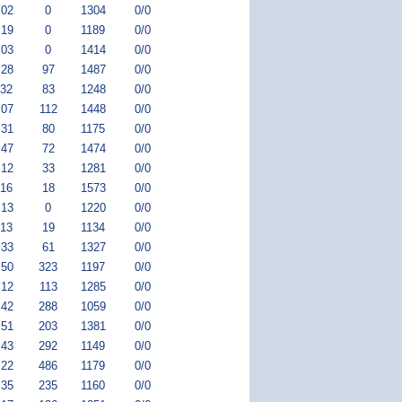
:02
0
1304
0/0
:19
0
1189
0/0
:03
0
1414
0/0
:28
97
1487
0/0
:32
83
1248
0/0
:07
112
1448
0/0
:31
80
1175
0/0
:47
72
1474
0/0
:12
33
1281
0/0
:16
18
1573
0/0
:13
0
1220
0/0
:13
19
1134
0/0
:33
61
1327
0/0
:50
323
1197
0/0
:12
113
1285
0/0
:42
288
1059
0/0
:51
203
1381
0/0
:43
292
1149
0/0
:22
486
1179
0/0
:35
235
1160
0/0