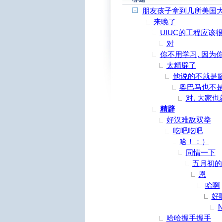
朋友孩子拿到几所美国
来晚了
UIUC的工程应该
对
你不用学习, 因为
太精辟了
他说的不就是
奥巴马也不是
对. 大家
精辟
好汉难敌双拳
吃吧吃吧
哈！：）
同情一下
五月初的
恩
哈啊
好
N
哈哈握手握手