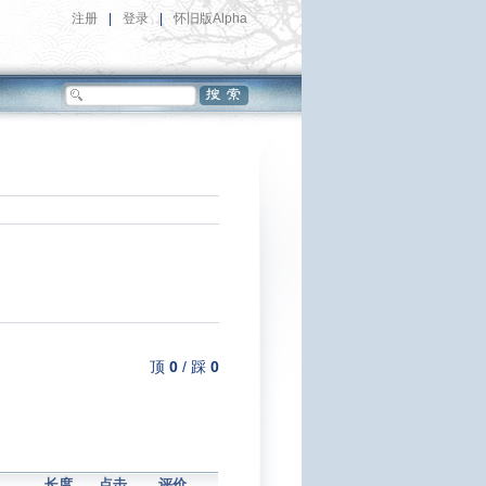
注册
|
登录
|
怀旧版Alpha
顶
0
/
踩
0
长度
点击
评价