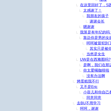
在这里回好了，S
太感谢了！
我朋友的孩子
谢谢会长
嗯谢谢
我算是有年纪的吗
靠边你是男的女
呵呵被冒犯到
其实只是被
当然是女生
UW是在西雅图吗?
是啊，我们在那
你太爱喝咖啡啦
没有办法啊
烤蛋糕我不行
又不是Eric
小容儿和你自己
同意同意
去BU不用学习
呵呵，谢谢