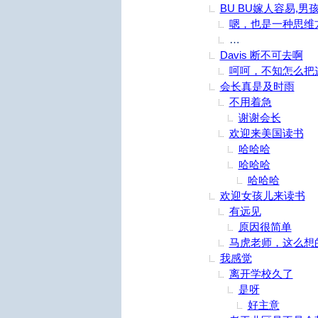
BU BU嫁人容易,男
嗯，也是一种思维
简单，UW是公立
Davis 断不可去啊
呵呵，不知怎么把
会长真是及时雨
不用着急
谢谢会长
欢迎来美国读书
哈哈哈
哈哈哈
哈哈哈
欢迎女孩儿来读书
有远见
原因很简单
马虎老师，这么想
我感觉
离开学校久了
是呀
好主意