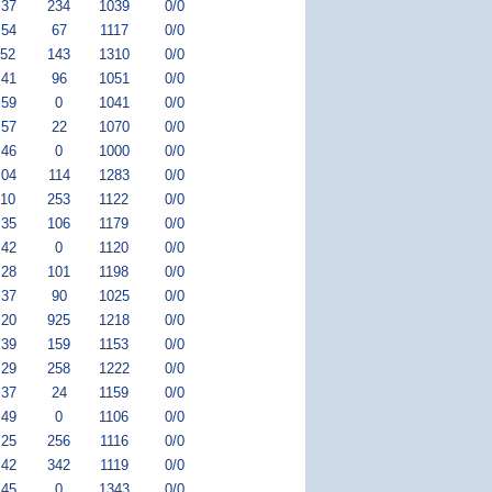
:37
234
1039
0/0
:54
67
1117
0/0
:52
143
1310
0/0
:41
96
1051
0/0
:59
0
1041
0/0
:57
22
1070
0/0
:46
0
1000
0/0
:04
114
1283
0/0
:10
253
1122
0/0
:35
106
1179
0/0
:42
0
1120
0/0
:28
101
1198
0/0
:37
90
1025
0/0
:20
925
1218
0/0
:39
159
1153
0/0
:29
258
1222
0/0
:37
24
1159
0/0
:49
0
1106
0/0
:25
256
1116
0/0
:42
342
1119
0/0
:45
0
1343
0/0