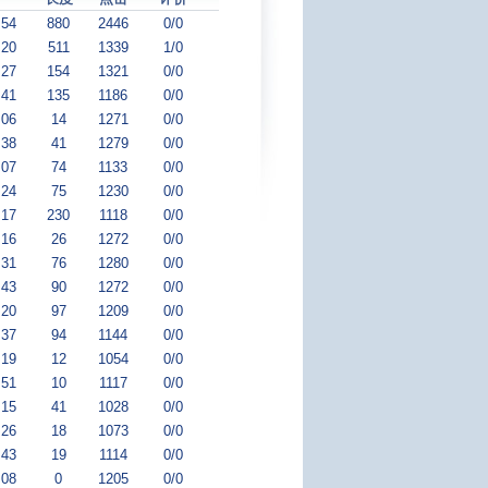
:54
880
2446
0/0
:20
511
1339
1/0
:27
154
1321
0/0
:41
135
1186
0/0
:06
14
1271
0/0
:38
41
1279
0/0
:07
74
1133
0/0
:24
75
1230
0/0
:17
230
1118
0/0
:16
26
1272
0/0
:31
76
1280
0/0
:43
90
1272
0/0
:20
97
1209
0/0
:37
94
1144
0/0
:19
12
1054
0/0
:51
10
1117
0/0
:15
41
1028
0/0
:26
18
1073
0/0
:43
19
1114
0/0
:08
0
1205
0/0