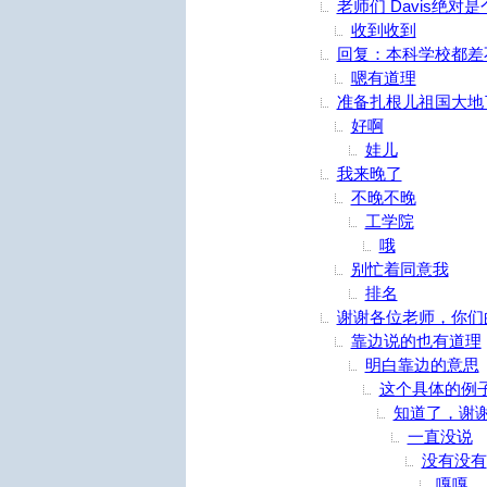
老师们 Davis绝对
收到收到
回复：本科学校都差
嗯有道理
准备扎根儿祖国大地
好啊
娃儿
我来晚了
不晚不晚
工学院
哦
别忙着同意我
排名
谢谢各位老师，你们
靠边说的也有道理
明白靠边的意思
这个具体的例
知道了，谢
一直没说
没有没有
嘎嘎