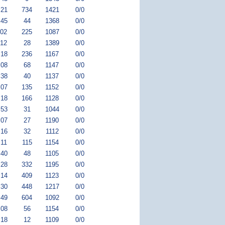
:21
734
1421
0/0
:45
44
1368
0/0
:02
225
1087
0/0
:12
28
1389
0/0
:18
236
1167
0/0
:08
68
1147
0/0
:38
40
1137
0/0
:07
135
1152
0/0
:18
166
1128
0/0
:53
31
1044
0/0
:07
27
1190
0/0
:16
32
1112
0/0
:11
115
1154
0/0
:40
48
1105
0/0
:28
332
1195
0/0
:14
409
1123
0/0
:30
448
1217
0/0
:49
604
1092
0/0
:08
56
1154
0/0
:18
12
1109
0/0