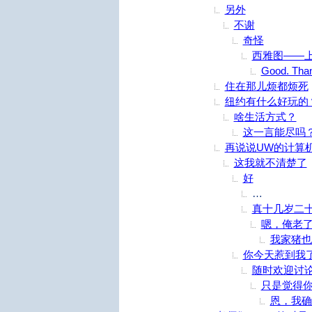
另外
不谢
奇怪
西雅图——
Good. Tha
住在那儿烦都烦死
纽约有什么好玩的
啥生活方式？
这一言能尽吗
再说说UW的计算
这我就不清楚了
好
如果时间能
真十几岁二
嗯，俺老
我家猪也
你今天惹到我
随时欢迎讨
只是觉得
恩，我确