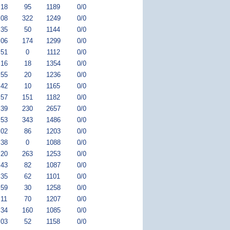
:18
95
1189
0/0
:08
322
1249
0/0
:35
50
1144
0/0
:06
174
1299
0/0
:51
0
1112
0/0
:16
18
1354
0/0
:55
20
1236
0/0
:42
10
1165
0/0
:57
151
1182
0/0
:39
230
2657
0/0
:53
343
1486
0/0
:02
86
1203
0/0
:38
0
1088
0/0
:20
263
1253
0/0
:43
82
1087
0/0
:35
62
1101
0/0
:59
30
1258
0/0
:11
70
1207
0/0
:34
160
1085
0/0
:03
52
1158
0/0