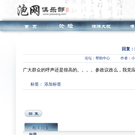
回复：
论坛：
帮助中心
作者：小
广大群众的呼声还是很高的。。。。参政议政么，我党
标签：
添加标签
相关回复
标题