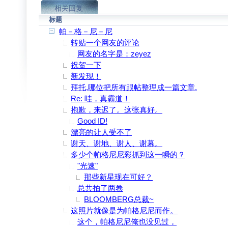
相关回复
标题
帕－格－尼－尼
转贴一个网友的评论
网友的名字是：zeyez
祝贺一下
新发现！
拜托,哪位把所有跟帖整理成一篇文章.
Re: 哇，真霸道！
抱歉，来迟了。这张真好。
Good ID!
漂亮的让人受不了
谢天、谢地、谢人、谢幕。
多少个帕格尼尼彩抓到这一瞬的？
"光速"
那些新星现在可好？
总共拍了两卷
BLOOMBERG总裁~
这照片就像是为帕格尼尼而作。
这个，帕格尼尼俺也没见过，