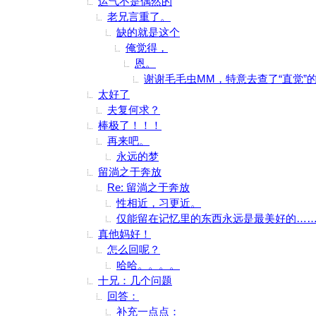
运气不是偶然的
老兄言重了。
缺的就是这个
俺觉得，
恩。
谢谢毛毛虫MM，特意去查了“直觉”
太好了
夫复何求？
棒极了！！！
再来吧。
永远的梦
留淌之于奔放
Re: 留淌之于奔放
性相近，习更近。
仅能留在记忆里的东西永远是最美好的…
真他妈好！
怎么回呢？
哈哈。。。。
十兄：几个问题
回答：
补充一点点：