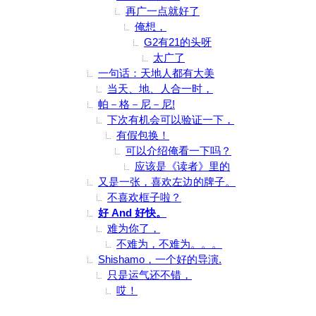
再广一点就好了
俺想，
G2有21的头呀
太广了
一句话：天地人都有大美
当天、地、人合一时，
帕－格－尼－尼!
下次有机会可以验证一下，
有假包换！
可以介绍俺看一下吗？
应该是《读者》里的
又是一张，喜欢左边的牌子。
不喜欢框子啦？
好 And 好快。
难为你了，
不难为，不难为。。。
Shishamo，一个好的导演.
只是运气还不错，
哎！