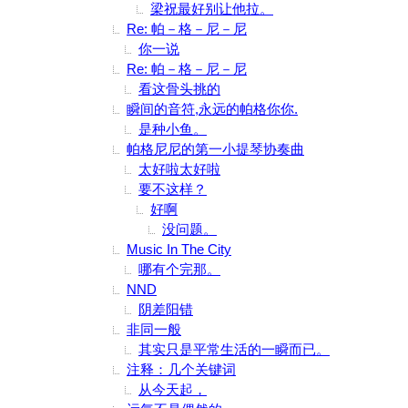
梁祝最好别让他拉。
Re: 帕－格－尼－尼
你一说
Re: 帕－格－尼－尼
看这骨头挑的
瞬间的音符,永远的帕格你你.
是种小鱼。
帕格尼尼的第一小提琴协奏曲
太好啦太好啦
要不这样？
好啊
没问题。
Music In The City
哪有个完那。
NND
阴差阳错
非同一般
其实只是平常生活的一瞬而已。
注释：几个关键词
从今天起，