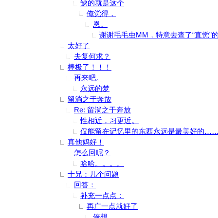
缺的就是这个
俺觉得，
恩。
谢谢毛毛虫MM，特意去查了“直觉”
太好了
夫复何求？
棒极了！！！
再来吧。
永远的梦
留淌之于奔放
Re: 留淌之于奔放
性相近，习更近。
仅能留在记忆里的东西永远是最美好的…
真他妈好！
怎么回呢？
哈哈。。。。
十兄：几个问题
回答：
补充一点点：
再广一点就好了
俺想，