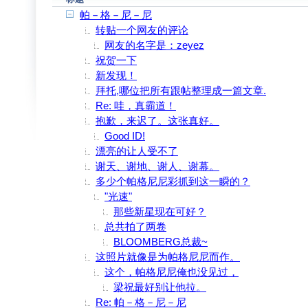
帕－格－尼－尼
转贴一个网友的评论
网友的名字是：zeyez
祝贺一下
新发现！
拜托,哪位把所有跟帖整理成一篇文章.
Re: 哇，真霸道！
抱歉，来迟了。这张真好。
Good ID!
漂亮的让人受不了
谢天、谢地、谢人、谢幕。
多少个帕格尼尼彩抓到这一瞬的？
"光速"
那些新星现在可好？
总共拍了两卷
BLOOMBERG总裁~
这照片就像是为帕格尼尼而作。
这个，帕格尼尼俺也没见过，
梁祝最好别让他拉。
Re: 帕－格－尼－尼