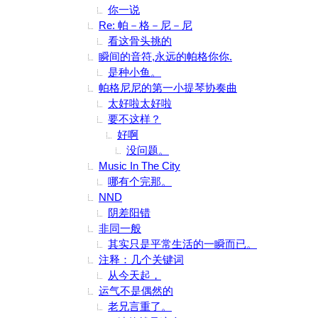
你一说
Re: 帕－格－尼－尼
看这骨头挑的
瞬间的音符,永远的帕格你你.
是种小鱼。
帕格尼尼的第一小提琴协奏曲
太好啦太好啦
要不这样？
好啊
没问题。
Music In The City
哪有个完那。
NND
阴差阳错
非同一般
其实只是平常生活的一瞬而已。
注释：几个关键词
从今天起，
运气不是偶然的
老兄言重了。