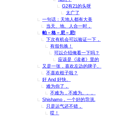
G2有21的头呀
太广了
一句话：天地人都有大美
当天、地、人合一时，
帕－格－尼－尼!
下次有机会可以验证一下，
有假包换！
可以介绍俺看一下吗？
应该是《读者》里的
又是一张，喜欢左边的牌子。
不喜欢框子啦？
好 And 好快。
难为你了，
不难为，不难为。。。
Shishamo，一个好的导演.
只是运气还不错，
哎！