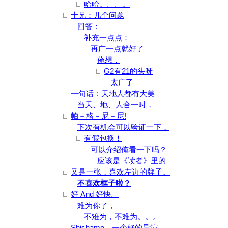
哈哈。。。。
十兄：几个问题
回答：
补充一点点：
再广一点就好了
俺想，
G2有21的头呀
太广了
一句话：天地人都有大美
当天、地、人合一时，
帕－格－尼－尼!
下次有机会可以验证一下，
有假包换！
可以介绍俺看一下吗？
应该是《读者》里的
又是一张，喜欢左边的牌子。
不喜欢框子啦？
好 And 好快。
难为你了，
不难为，不难为。。。
Shishamo，一个好的导演.