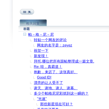
相关回复
标题
帕－格－尼－尼
转贴一个网友的评论
网友的名字是：zeyez
祝贺一下
新发现！
拜托,哪位把所有跟帖整理成一篇文章.
Re: 哇，真霸道！
抱歉，来迟了。这张真好。
Good ID!
漂亮的让人受不了
谢天、谢地、谢人、谢幕。
多少个帕格尼尼彩抓到这一瞬的？
"光速"
那些新星现在可好？