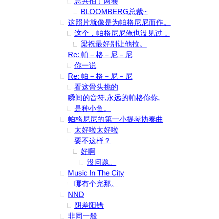
总共拍了两卷
BLOOMBERG总裁~
这照片就像是为帕格尼尼而作。
这个，帕格尼尼俺也没见过，
梁祝最好别让他拉。
Re: 帕－格－尼－尼
你一说
Re: 帕－格－尼－尼
看这骨头挑的
瞬间的音符,永远的帕格你你.
是种小鱼。
帕格尼尼的第一小提琴协奏曲
太好啦太好啦
要不这样？
好啊
没问题。
Music In The City
哪有个完那。
NND
阴差阳错
非同一般