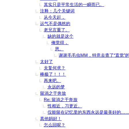
其实只是平常生活的一瞬而已。
注释：几个关键词
从今天起，
运气不是偶然的
老兄言重了。
缺的就是这个
俺觉得，
恩。
谢谢毛毛虫MM，特意去查了“直觉”
太好了
夫复何求？
棒极了！！！
再来吧。
永远的梦
留淌之于奔放
Re: 留淌之于奔放
性相近，习更近。
仅能留在记忆里的东西永远是最美好的…
真他妈好！
怎么回呢？