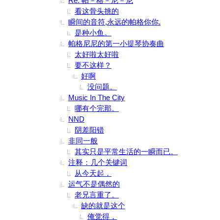
Re: 帕－格－尼－尼
看这骨头挑的
瞬间的音符,永远的帕格你你.
是种小鱼。
帕格尼尼的第一小提琴协奏曲
太好啦太好啦
要不这样？
好啊
没问题。
Music In The City
哪有个完那。
NND
阴差阳错
非同一般
其实只是平常生活的一瞬而已。
注释：几个关键词
从今天起，
运气不是偶然的
老兄言重了。
缺的就是这个
俺觉得，