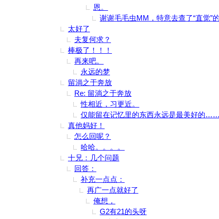
恩。
谢谢毛毛虫MM，特意去查了“直觉”
太好了
夫复何求？
棒极了！！！
再来吧。
永远的梦
留淌之于奔放
Re: 留淌之于奔放
性相近，习更近。
仅能留在记忆里的东西永远是最美好的…
真他妈好！
怎么回呢？
哈哈。。。。
十兄：几个问题
回答：
补充一点点：
再广一点就好了
俺想，
G2有21的头呀