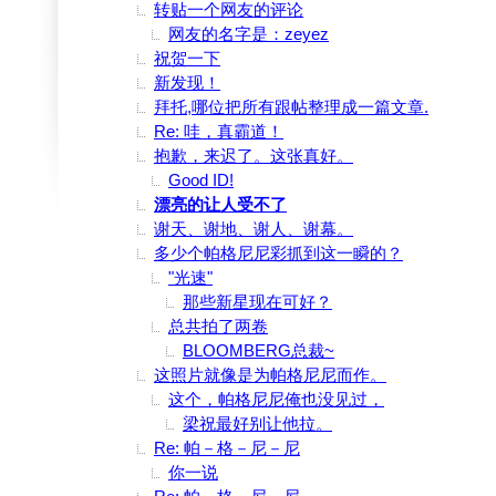
转贴一个网友的评论
网友的名字是：zeyez
祝贺一下
新发现！
拜托,哪位把所有跟帖整理成一篇文章.
Re: 哇，真霸道！
抱歉，来迟了。这张真好。
Good ID!
漂亮的让人受不了
谢天、谢地、谢人、谢幕。
多少个帕格尼尼彩抓到这一瞬的？
"光速"
那些新星现在可好？
总共拍了两卷
BLOOMBERG总裁~
这照片就像是为帕格尼尼而作。
这个，帕格尼尼俺也没见过，
梁祝最好别让他拉。
Re: 帕－格－尼－尼
你一说