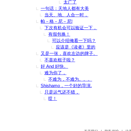
太广了
一句话：天地人都有大美
当天、地、人合一时，
帕－格－尼－尼!
下次有机会可以验证一下，
有假包换！
可以介绍俺看一下吗？
应该是《读者》里的
又是一张，喜欢左边的牌子。
不喜欢框子啦？
好 And 好快。
难为你了，
不难为，不难为。。。
Shishamo，一个好的导演.
只是运气还不错，
哎！