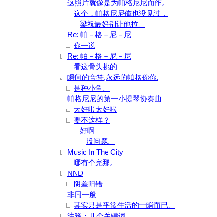
这照片就像是为帕格尼尼而作。
这个，帕格尼尼俺也没见过，
梁祝最好别让他拉。
Re: 帕－格－尼－尼
你一说
Re: 帕－格－尼－尼
看这骨头挑的
瞬间的音符,永远的帕格你你.
是种小鱼。
帕格尼尼的第一小提琴协奏曲
太好啦太好啦
要不这样？
好啊
没问题。
Music In The City
哪有个完那。
NND
阴差阳错
非同一般
其实只是平常生活的一瞬而已。
注释：几个关键词