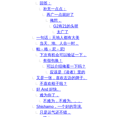
回答：
补充一点点：
再广一点就好了
俺想，
G2有21的头呀
太广了
一句话：天地人都有大美
当天、地、人合一时，
帕－格－尼－尼!
下次有机会可以验证一下，
有假包换！
可以介绍俺看一下吗？
应该是《读者》里的
又是一张，喜欢左边的牌子。
不喜欢框子啦？
好 And 好快。
难为你了，
不难为，不难为。。。
Shishamo，一个好的导演.
只是运气还不错，