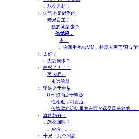
从今天起，
运气不是偶然的
老兄言重了。
缺的就是这个
俺觉得，
恩。
谢谢毛毛虫MM，特意去查了“直觉”
太好了
夫复何求？
棒极了！！！
再来吧。
永远的梦
留淌之于奔放
Re: 留淌之于奔放
性相近，习更近。
仅能留在记忆里的东西永远是最美好的…
真他妈好！
怎么回呢？
哈哈。。。。
十兄：几个问题