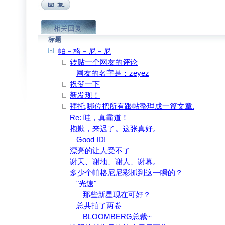
相关回复
标题
帕－格－尼－尼
转贴一个网友的评论
网友的名字是：zeyez
祝贺一下
新发现！
拜托,哪位把所有跟帖整理成一篇文章.
Re: 哇，真霸道！
抱歉，来迟了。这张真好。
Good ID!
漂亮的让人受不了
谢天、谢地、谢人、谢幕。
多少个帕格尼尼彩抓到这一瞬的？
"光速"
那些新星现在可好？
总共拍了两卷
BLOOMBERG总裁~