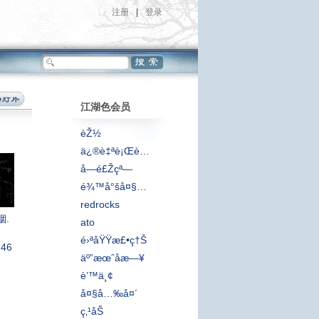
注册
|
登录
江湖色会员
èŽ½
ä¿®è‡ªè¡Œè½¦çš„äºº
å—é£Žçª—
é¾™å°šå¤§å±±
redrocks
.
ato
é›ªåŸŸæ£•ç†Š
:46
äº”æœˆåæ—¥
è’™ä¸¢
å¤§å…‰å¤´
ç‚¹åŠ