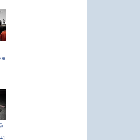
:08
场，
:41