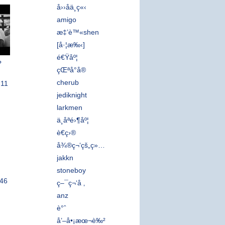
å››åä¸ç«‹
amigo
æ‡’è™«shen
[å·¦æ‰‹]
é€Ÿåº¦
?
çŒªå°å®
cherub
:11
jediknight
larkmen
ä¸åªé›¶åº¦
è€ç›®
å¾®ç¬‘çš„ç»†é£Žæ‹‚è¿‡è„¸åºž
jakkn
stoneboy
:46
ç–¯ç¬‘å ‚
anz
è°ˆ
å’–å•¡æœ¬è‰²