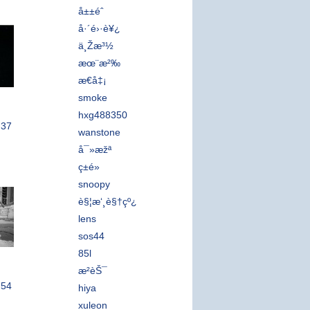
å±±é­ˆ
å·´é›·è¥¿
ä¸Žæ³½
æœ¨æ²‰
æ€å‡¡
smoke
hxg488350
:37
wanstone
å¯»æžª
ç­±é»
snoopy
è§¦æ‘¸è§†çº¿
lens
sos44
85l
æ²èŠ¯
:54
hiya
xuleon